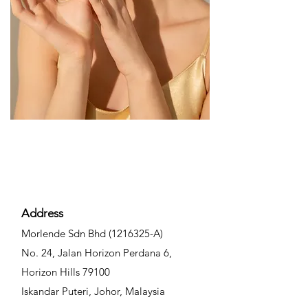
GET IN
TOUCH
Address
Morlende Sdn Bhd
(1216325
-A)
No. 24, Jalan Horizon Perd
ana 6,
Horizon Hills 79100
Iskandar Puteri, Johor, Malaysia